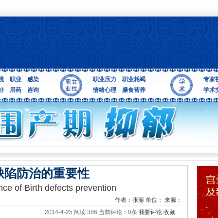
境
职业
感染
职业压力
职业耗竭
专家
好
用药
咨询
情绪心理
膳食营养
学术
缺陷防治的重要性
ce of Birth defects prevention
作者：张丽 单位： 来源：
2014-4-25 阅读
386
当前评论：0条
我要评论
收藏