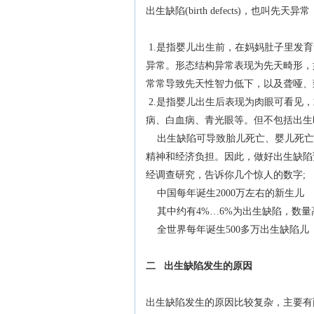
出生缺陷(birth defects)，也叫
1.是指婴儿出生前，在妈妈肚子里发
异常。形态结构异常表现为先天畸形，
常常导致先天性智力低下，以及聋哑、
2.是指婴儿出生后表现为肉眼可看见
病、白血病、青光眼等。但不包括出生
出生缺陷可导致胎儿死亡、婴儿死亡
精神和经济负担。因此，做好出生缺陷
经调查研究，告诉你几个惊人的数字;
中国每年诞生2000万左右的新生儿
其中约有4%…6%为出生缺陷，数量高达
全世界每年诞生500多万出生缺陷儿
二 出生缺陷发生的原因
出生缺陷发生的原因比较复杂，主要有