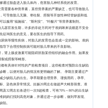
够通过胎盘进入胎儿体内，危害胎儿神经系统的发育。
发育需要各种营养素，某些营养素的严重缺乏，也可导致胎儿
，可导致胎儿无脑、脊柱裂、腭裂等开放性神经管缺损和低
以服用“福施福”、“斯利安”、“叶酸片”等营养素制剂。
胎儿器官发生期，许多的非处方药对于准妈咪来说都是不安全
先征询医生的意见，要在医生的指导下用药。
糖尿病等慢性疾病，对胎儿的发育也会造成一定的影响。准妈
指导下合理控制疾病可能对胎儿带来的不良影响。
时，肾上腺皮激素可能阻碍胚胎某些组织的融会作用。如果发
唇裂或腭裂等畸形。
段都有具体针对性的产前检查项目，这些检查对预防出生缺陷
诊断，以便对胎儿的情况有更明确的了解。 孕期主要通过产
减少缺陷儿的出生。孕早期要合理营养、谨慎用药，孕早、
标、染色体异常情况。妊娠20周左右做超声大畸形筛查。准
2周及32周左右各进行一次B超检查，可有70%～80%的出生缺
准妈妈们找到高危对象，并通过进一步诊断，做到早发现、
缺陷。