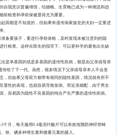
的自我意识普遍增强，结婚晚、生育晚已成为一种潮流和趋
婚前检查和孕前保健显得尤为重要。
的起因都是不知道的，但如果有遗传病家族史的夫妇一定要进
率。
果准备要孩子，要进行孕前体检，及时发现未被注意到的隐
进行检查。这样在医生的指导下。可以更科学的避免出生缺
无论是单基因的或是多基因的遗传性疾病，都是由父亲或母亲
因遗传给了下一代。虽然，很多情况下父亲或母亲本人不会发
态，但如果父母双方都带有相同的隐性基因，情况就有所不
呈显性的表现，也就容易导致发病。而近亲婚配，由于男女
因，容易因为隐性不良基因的纯合产生严重的遗传性疾病。
3个月，每天服用0.4毫克叶酸片可以有效地预防神经管畸
钙、铁、碘多种维生素和微量元素的摄入。