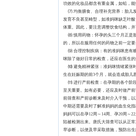
功效的化妆品都含有重金属，如铅，能
⑺.均衡膳食、合理补充营养：胎儿
发育不良甚至畸型，如准妈咪缺乏叶酸
体重。因此，要注意调整饮食结构，并可
⑻.慎用药物：怀孕的头三个月正是
的，所以在服用任何的药物之前一定要
⑼.合理控制疾病：有的准妈咪患有
咪除了做好日常的检查，还应在医生的
⑽.避免精神紧张：准妈咪情绪紧张
生在妊娠期的前3个月，就会造成胎儿
⑾.进行产前检查：在孕期的各个阶
至关重要。如有必要，还应及时做产前
前筛查和产前诊断来及时介入干预，以
中期还需要及时了解准妈妈的血生化指
妈妈可以在孕12周～14周、孕20周～2
陷被检测出来。唐氏大筛查可以从正常
早诊断，以便及早采取措施，预防出生