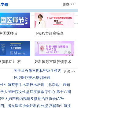
更多 >>
荐专题
9中国医师节
R-way宫颈癌筛查
宫腺肌症》 石
妇科国际宫腹腔镜学术
关于举办第三期私密及生殖内
会议通知
更多>>
环境医疗技术培训班通
女性生殖整形手术新技术培训（北京站）通知
学人民医院女性盆底疾病诊疗中心 第十八期
届亚太妇产科内视镜及微创治疗协会(APA
四川省女医师协会妇科内分泌 及辅助生殖技