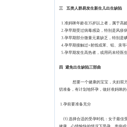
三 五类人群易发生新生儿出生缺陷
1.准妈咪年龄在35岁以上者，属于
2.孕早期受过病毒感染，特别是风疹
3.孕早期部分微量元素缺乏，特别是
4.孕早期接触过×射线或苯、铅、汞
5.孕早期发生高热者，或用药未经医
四 避免出生缺陷三部曲
想要一个健康的宝宝，夫妇双方
切准备，有计划地怀孕，做好准妈咪的
1.孕前要准备充分
⑴.选择合适的受孕时机：女子最佳受孕年
健康，心情愉快的情况下受孕。患病或