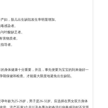
高龄产妇，胎儿出生缺陷发生率明显增加。
病毒感染者。
碘与叶酸缺乏者。
等有害物质者。
生指导者。
的身体健康十分重要，并且，事先便要为宝宝的到来做好一
孕期保健和检查。才能最大限度地避免出生缺陷。
龄为25-29岁，男子是26-32岁。应选择在男女双方身体
疲劳、流产不满3个月以及冬季与初春流行病毒感染时不宜受