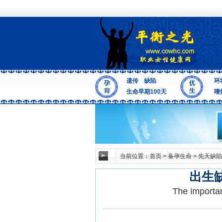
遗传
缺陷
环
生命早期100天
嗜
当前位置：
首页
>
备孕生命
>
先天缺陷
出生
The importan