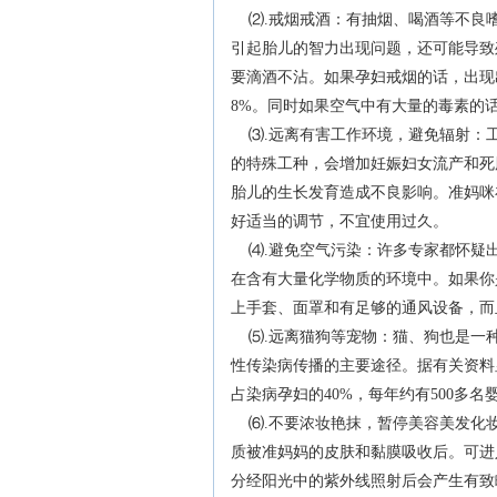
⑵.戒烟戒酒：有抽烟、喝酒等不良
引起胎儿的智力出现问题，还可能导致
要滴酒不沾。如果孕妇戒烟的话，出现
8%。同时如果空气中有大量的毒素的
⑶.远离有害工作环境，避免辐射：
的特殊工种，会增加妊娠妇女流产和死
胎儿的生长发育造成不良影响。准妈咪
好适当的调节，不宜使用过久。
⑷.避免空气污染：许多专家都怀疑
在含有大量化学物质的环境中。如果你
上手套、面罩和有足够的通风设备，而
⑸.远离猫狗等宠物：猫、狗也是一
性传染病传播的主要途径。据有关资料
占染病孕妇的40%，每年约有500多名
⑹.不要浓妆艳抹，暂停美容美发化
质被准妈妈的皮肤和黏膜吸收后。可进
分经阳光中的紫外线照射后会产生有致