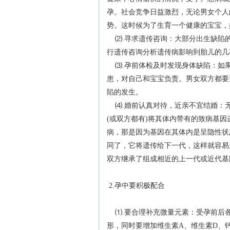
孕。社会竞争日益激烈，无论男女个人
势。这时候为了生育一个健康的宝宝，
⑵.寻求遗传咨询：大部分出生缺陷
行遗传咨询分析遗传病影响到胎儿的几
⑶.孕前体检及时发现身体缺陷：如
患，对自己和宝宝负责。男女双方都要
陷的发生。
⑷.婚前认真对待，近亲不宜结婚：
(或双方都有)将其体内带有的致病基
病，那是因为基因在其体内是呈隐性状
同了，它将遗传给下一代，这样就容易
双方继承了组成相近的上一代或近代基
2.孕中要积极配合
⑴.要合理补充微量元素：受孕前后各
形，同时要增加维生素A、维生素D、