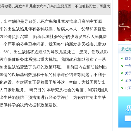
陷是导致婴儿死亡率和儿童发病率升高的主要原因，不但引起死亡，而且大
报道，出生缺陷是导致婴儿死亡率和儿童发病率升高的主要原
来的出生缺陷儿伴有各种残疾，给病人本人、父母和家庭造
方经济负担沉重。 随着我国社会经济的快速发展和人民健康
一个严重的公共卫生问题。我国每年约新发先天残疾儿童80
最近
％～6％。出生缺陷将逐渐成为导致儿童死亡、患病、伤残及影
群
医疗保健服务体系提出重大挑战。我国政府相继颁布了一系
一
制出生缺陷营造了良好的政策环境。 目前国内在预防控制出
关
国情的疾病基础数据和干预的科学评价结果等问题，不利于
全
化建设。本次研究正是着眼于填补这一空白，为我国预防出
北
人口素质服务。 研究目的 本研究从社会的角度，测算我国几
出生缺陷预防干预措施进行经济学评价，为有效控制出生缺
提供科学的决策依据和政策建议。