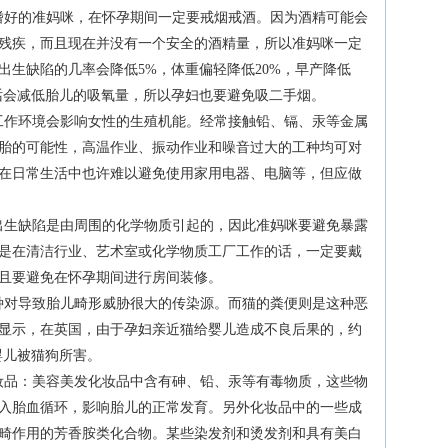
嗜好的准妈咪，在怀孕期间一定要戒烟戒酒。因为酒精可能会
残疾，而且现在并没有一个安全的酒精量，所以准妈咪一定
出生缺陷的几率会降低5%，体重偏轻降低20%，早产降低
话会减低胎儿的吸氧量，所以孕妇也要避免吸二手烟。
工作环境会影响女性的生殖机能。经常接触铅、镉、汞等金属
胎的可能性，高温作业、振动作业和噪音过大的工种均可对
在日常生活中也许难以避免使用家用电器、电脑等，但应做
出生缺陷是由周围的化学物质引起的，因此准妈咪要避免暴露
是在清洁行业、艺术室或化学物质工厂工作的话，一定要戴
且要避免在怀孕期间进行房间装修。
种对导致胎儿畸形威胁很大的传染源。而猫的粪便则是这种恶
显示，在英国，由于孕妇亲近猫给婴儿造成不良后果的，约
婴儿被猫狗所害。
妆品：美容美发化妆品中含有砷、铅、汞等有毒物质，这些物
入胎血循环，影响胎儿的正常发育。另外化妆品中的一些成
畸作用的芳香胺类化合物。某些染发剂和烫发剂和具有美白