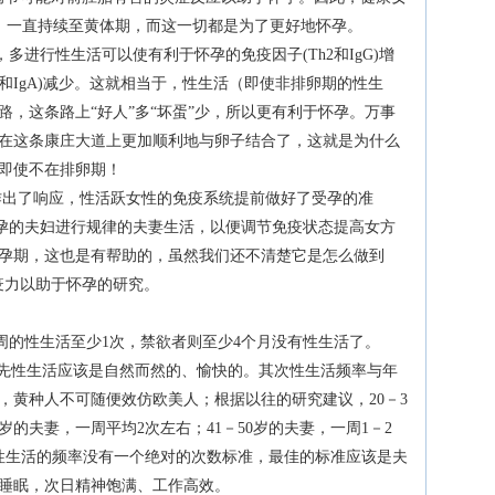
高，一直持续至黄体期，而这一切都是为了更好地怀孕。
，多进行性生活可以使有利于怀孕的免疫因子(Th2和IgG)增
1和IgA)减少。这就相当于，性生活（即使非排卵期的性生
，这条路上“好人”多“坏蛋”少，所以更有利于怀孕。万事
在这条康庄大道上更加顺利地与卵子结合了，这就是为什么
即使不在排卵期！
出了响应，性活跃女性的免疫系统提前做好了受孕的准
备要怀孕的夫妇进行规律的夫妻生活，以便调节免疫状态提高女方
孕期，这也是有帮助的，虽然我们还不清楚它是怎么做到
疫力以助于怀孕的研究。
每周的性生活至少1次，禁欲者则至少4个月没有性生活了。
先性生活应该是自然而然的、愉快的。其次性生活频率与年
，黄种人不可随便效仿欧美人；根据以往的研究建议，20－3
0岁的夫妻，一周平均2次左右；41－50岁的夫妻，一周1－2
。性生活的频率没有一个绝对的次数标准，最佳的标准应该是夫
睡眠，次日精神饱满、工作高效。