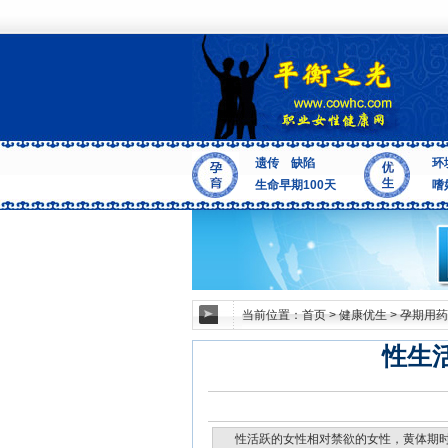
遗传
缺陷
环
生命早期100天
嗜
当前位置：
首页
>
健康优生
>
孕期用药
性生
性活跃的女性相对禁欲的女性，黄体期时，