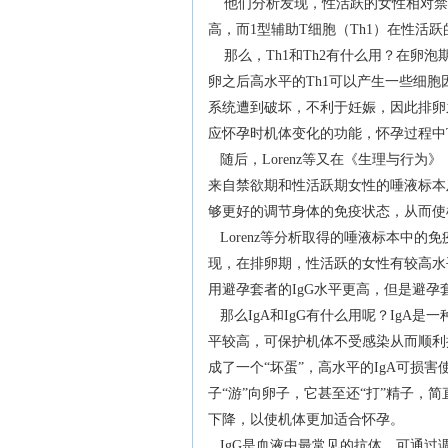
他们分析发现，性活跃的女性相对禁欲
高，而1型辅助T细胞（Th1）在性活
那么，Th1和Th2有什么用？在卵泡
卵之后高水平的Th1可以产生一些细
系统遭到破坏，不利于妊娠，因此排卵之
应怀孕时机体变化的功能，怀孕过程中
随后，Lorenz等又在《生理与行为》（Phy
来自禁欲期和性活跃期女性的唾液标本
够更好的调节身体的免疫状态，从而使
Lorenz等分析取得的唾液标本中的免
现，在排卵期，性活跃的女性有较高水平
用避孕套者的IgG水平更高，但是避孕
那么IgA和IgG有什么用呢？IgA是
平较高，可保护机体不受感染从而顺利排
成了一个“坏蛋”，高水平的IgA可损害
子“游”向卵子，它甚至还“打”精子，
下降，以使机体更加适合怀孕。
IgG是血液中最常见的抗体，可通过