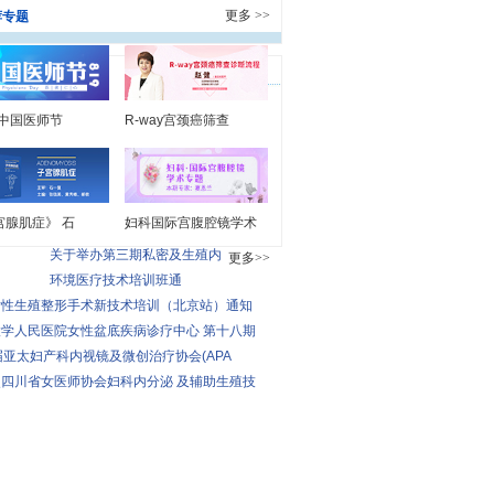
更多 >>
荐专题
9中国医师节
R-way宫颈癌筛查
宫腺肌症》 石
妇科国际宫腹腔镜学术
关于举办第三期私密及生殖内
会议通知
更多>>
环境医疗技术培训班通
女性生殖整形手术新技术培训（北京站）通知
学人民医院女性盆底疾病诊疗中心 第十八期
届亚太妇产科内视镜及微创治疗协会(APA
四川省女医师协会妇科内分泌 及辅助生殖技