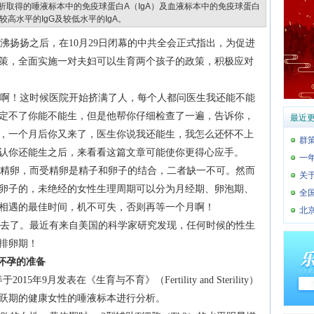
分析取得的唾液标本中的免疫球蛋白A（IgA）及血液标本中的免疫球蛋白
高水平的IgG及较低水平的IgA。
扬扬之后，在10月29日闭幕的中共全会正式指出，为促进
策，全面实施一对夫妇可以生育两个孩子的政策，积极应对
啊！这时候医院开始挤满了人，每个人都问医生我还能不能
定不了你能不能生，但是他帮你仔细检查了一遍，告诉你，
最近
，一个月后你又来了，医生你说我还能生，我怎么还怀不上
群
认你还能生之后，来看看这篇文章可能使你更得心应手。
一
精卵，而受精卵是精子和卵子的结合，二者缺一不可。然而
关
卵子的，未绝经的女性生理周期可以分为月经期、卵泡期、
全
相遇的最佳时间，机不可失，否则再等一个月啊！
北
去了。最近有来自美国的科学家研究发现，任何时候的性生
排卵期！
怀孕的准备
015年9月发表在《生育与不育》（Fertility and Sterility）
跃期的健康女性的唾液标本进行分析。