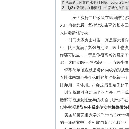
性活跃的女性体内水平则下降。Lorenz等
G（IgG）发现，在排卵期，性活跃的女性有较
全面实行二胎政策在民间传得沸沸
人口均衡发展，坚持计划生育的基本国
人口老龄化行动。
一时间大家奔走相告，真是喜大普奔
生，眼里充满了紧张与期待。医生也决
你还可以生……于是你很高兴的回家了
呢，这时候医生也很凌乱……当医生确
怀孕简单地说就是母体内成功形成受
女性体内却不是什么时候都准备着一个
排卵期、黄体期。排卵之后是精子卵子
时间就是胜利对吗？不全是，早干嘛
活都可增加女性受孕的机会，哪怕不在
1.性生活调节免疫系统使女性机体做好
美国印第安那大学的Tierney Lorenz等于2
的一项研究中，分别取自禁欲期和性活