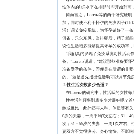
性体内的IgG水平在排卵时即开始升
简而言之，Lorenz等的两个研究证明
加，同时使不利于怀孕的免疫因子(Th
活）调节免疫系统，为怀孕铺好了一条路
俱备，只欠东风，当排卵后，精子就能
说性生活增多能够提高怀孕的成功率，
“我们真的发现了免疫系统对性活动作
备。”Lorenz说道，“建议那些准
准备受孕的条件，即便是在所谓的非受
的。”这是首先指出性活动可以调节免
2.性生活次数多少合适？
在Lorenz的研究中，性活跃的女性
性生活的频率到底多少才最好呢？首
龄成反比，此外还与人种、体质等有关
0岁的夫妻，一周平均3次左右；31－4
次；51－55岁的夫妻，一周1次左右
妻双方不觉得疲劳、身心愉快、不影响