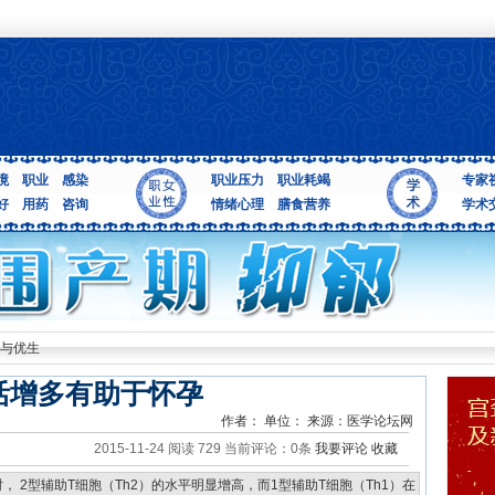
境
职业
感染
职业压力
职业耗竭
专家
好
用药
咨询
情绪心理
膳食营养
学术
与优生
活增多有助于怀孕
作者： 单位： 来源：医学论坛网
2015-11-24 阅读
729
当前评论：0条
我要评论
收藏
 2型辅助T细胞（Th2）的水平明显增高，而1型辅助T细胞（Th1）在