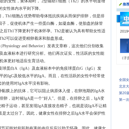
的女性，黄体期时， 2型辅助T细胞（Th2）的水平明显增
推
跃的女性体内水平则下降。
期，Th1细胞占优势帮助母体抵抗疾病从而保护排卵，但是排
胞因子，促使机体产生一些蛋白酶，如凝血酶，使胎盘的脉管
后Th1下降更利于机体怀孕。Th2是被认为具有帮助女性适
201
Th2可以促进受精卵着床和胎盘形成。
siology and Behavior）发表文章称，这次他们分别收集
及血液标本进行研究分析。他们再次证实，性活跃的女性能
《子
机体更好地适应生育活动。
疫球蛋白A（IgA）及血液标本中的免疫球蛋白G（IgG）发
的IgG及较低水平的IgA。而且，在性活跃的女性中经常使
全国
套的使用对IgA水平没有影响。
北京大
一种黏膜上的抗体，它可以阻止病原体入侵，在卵泡期的IgA水
第20
卵，这时候IgA是一个“好人”。但是，在排卵之后，IgA变
第一次
使精子运动，甚至发现IgA直接攻击精子，也就是说IgA不让精
简直是太过分了。因此，健康女性在排卵之后IgA水平会保护性
调节可能对前胚胎有害的炎症反应以助于怀孕。因此，健康女